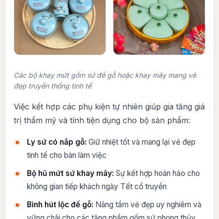
Các bộ khay mứt gốm sứ đế gỗ hoặc khay mây mang vẻ
đẹp truyền thống tinh tế
Việc kết hợp các phụ kiện tự nhiên giúp gia tăng giá
trị thẩm mỹ và tính tiện dụng cho bộ sản phẩm:
Ly sứ có nắp gỗ:
Giữ nhiệt tốt và mang lại vẻ đẹp
tinh tế cho bàn làm việc
Bộ hũ mứt sứ khay mây:
Sự kết hợp hoàn hảo cho
không gian tiếp khách ngày Tết cổ truyền
Bình hút lộc đế gỗ:
Nâng tầm vẻ đẹp uy nghiêm và
vững chãi cho các tặng phẩm gốm sứ phong thủy