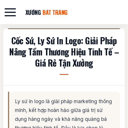
Bỏ
qua
XƯỞNG
BÁT TRÀNG
nội
dung
Cốc Sứ, Ly Sứ In Logo: Giải Pháp
Nâng Tầm Thương Hiệu Tinh Tế –
Giá Rẻ Tận Xưởng
Ly sứ in logo là giải pháp marketing thông
minh, kết hợp hoàn hảo giữa giá trị sử
dụng hàng ngày và khả năng quảng bá
thương hiệu tinh tế. Đây là lựa chọn lý