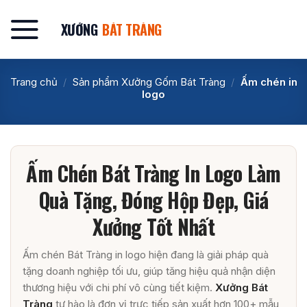
Bỏ
qua
XƯỞNG
BÁT TRÀNG
nội
dung
Trang chủ
/
Sản phẩm Xưởng Gốm Bát Tràng
/
Ấm chén in
logo
Ấm Chén Bát Tràng In Logo Làm
Quà Tặng, Đóng Hộp Đẹp, Giá
Xưởng Tốt Nhất
Ấm chén Bát Tràng in logo hiện đang là giải pháp quà
tặng doanh nghiệp tối ưu, giúp tăng hiệu quả nhận diện
thương hiệu với chi phí vô cùng tiết kiệm.
Xưởng Bát
Tràng
tự hào là đơn vị trực tiếp sản xuất hơn 100+ mẫu