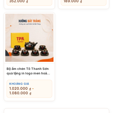
352.000
189.000
₫
₫
Bộ ấm chén Tô Thanh Sơn
quà tặng in logo men hoả
biến cao cấp XBT-AC05
KHOẢNG GIÁ
1.020.000
-
₫
1.080.000
₫