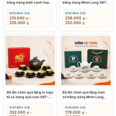
trăng dáng bưởi cành hoạ
trăng dáng Minh Long XBT-
tiết hoa sen xanh XBT-AC01
AC02
KHOẢNG GIÁ
KHOẢNG GIÁ
213.000
-
238.000
-
₫
₫
225.000
252.000
₫
₫
Bộ ấm chén quà tặng in logo
Bộ ấm chén quà tặng men
tử sa dáng quả cam XBT-
sứ trăng dáng Minh Long
AC04
hoạ tiết hoa mai XBT-AC03
KHOẢNG GIÁ
KHOẢNG GIÁ
332.000
-
179.000
-
₫
₫