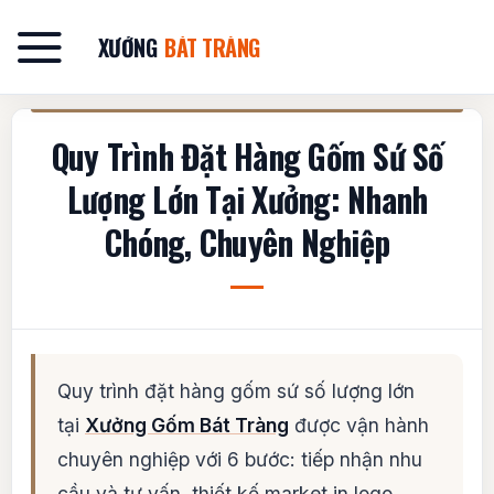
Bỏ
qua
XƯỞNG
BÁT TRÀNG
nội
dung
Quy Trình Đặt Hàng Gốm Sứ Số
Lượng Lớn Tại Xưởng: Nhanh
Chóng, Chuyên Nghiệp
Quy trình đặt hàng gốm sứ số lượng lớn
tại
Xưởng Gốm Bát Tràng
được vận hành
chuyên nghiệp với 6 bước: tiếp nhận nhu
cầu và tư vấn, thiết kế market in logo