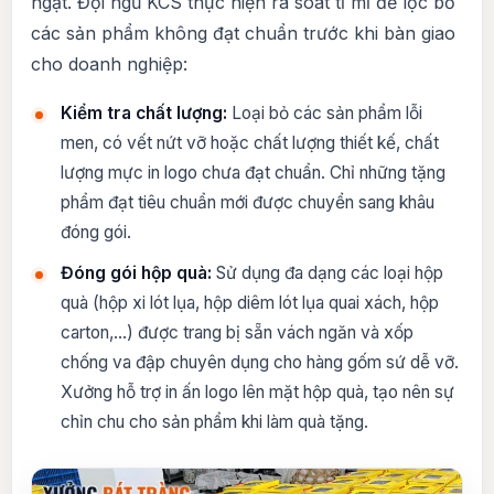
ngặt. Đội ngũ KCS thực hiện rà soát tỉ mỉ để lọc bỏ
các sản phẩm không đạt chuẩn trước khi bàn giao
cho doanh nghiệp:
Kiểm tra chất lượng:
Loại bỏ các sản phẩm lỗi
men, có vết nứt vỡ hoặc chất lượng thiết kế, chất
lượng mực in logo chưa đạt chuẩn. Chỉ những tặng
phẩm đạt tiêu chuẩn mới được chuyển sang khâu
đóng gói.
Đóng gói hộp quà:
Sử dụng đa dạng các loại hộp
quà (hộp xi lót lụa, hộp diêm lót lụa quai xách, hộp
carton,…) được trang bị sẵn vách ngăn và xốp
chống va đập chuyên dụng cho hàng gốm sứ dễ vỡ.
Xưởng hỗ trợ in ấn logo lên mặt hộp quà, tạo nên sự
chỉn chu cho sản phẩm khi làm quà tặng.