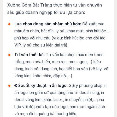
Xưởng Gốm Bát Tràng thực hiện tư vấn chuyên
sâu giúp doanh nghiệp tối ưu lựa chọn:
Lựa chọn dòng sản phẩm phù hợp:
Đề xuất các
mẫu ấm chén, bát đĩa, ly sứ, khay mứt, bình hút lộc…
phù hợp với nhu cầu (ví dụ: bình hút lộc cho đối tác
VIP, ly sứ cho sự kiện đại trà).
Tư vấn thiết kế:
Tư vấn lựa chọn màu men (men
trắng, men hỏa biến, men rạn, men ngọc,…) kiểu
dáng, kích cỡ, dung tích, họa tiết hoa văn (vẽ tay, vẽ
vàng kim, khắc chìm, đắp nổi,…)
Đề xuất kỹ thuật in ấn logo:
Gợi ý phương pháp in
ấn logo lên gốm sứ quà tặng như: in decal nung, in
decal vàng kim, khắc laser , in chuyển nhiệt,… phù
hợp với độ phức tạp của logo, hạn mức ngân sách
và mục đích quảng bá thương hiệu.