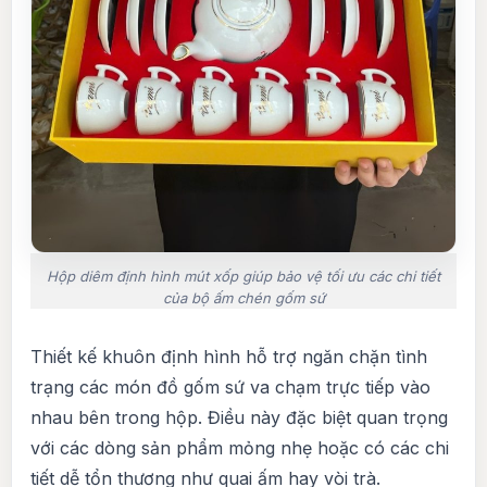
Hộp diêm định hình mút xốp giúp bảo vệ tối ưu các chi tiết
của bộ ấm chén gốm sứ
Thiết kế khuôn định hình hỗ trợ ngăn chặn tình
trạng các món đồ gốm sứ va chạm trực tiếp vào
nhau bên trong hộp. Điều này đặc biệt quan trọng
với các dòng sản phẩm mỏng nhẹ hoặc có các chi
tiết dễ tổn thương như quai ấm hay vòi trà.