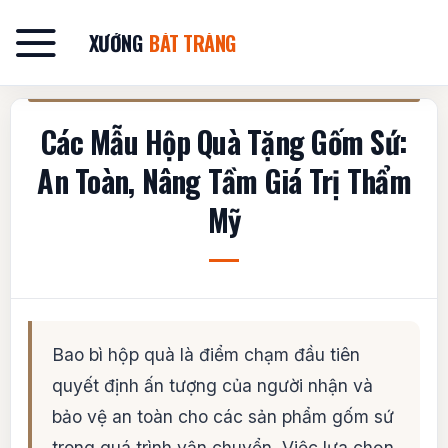
Bỏ
qua
XƯỞNG
BÁT TRÀNG
nội
dung
Các Mẫu Hộp Quà Tặng Gốm Sứ:
An Toàn, Nâng Tầm Giá Trị Thẩm
Mỹ
Bao bì hộp quà là điểm chạm đầu tiên
quyết định ấn tượng của người nhận và
bảo vệ an toàn cho các sản phẩm gốm sứ
trong quá trình vận chuyển. Việc lựa chọn