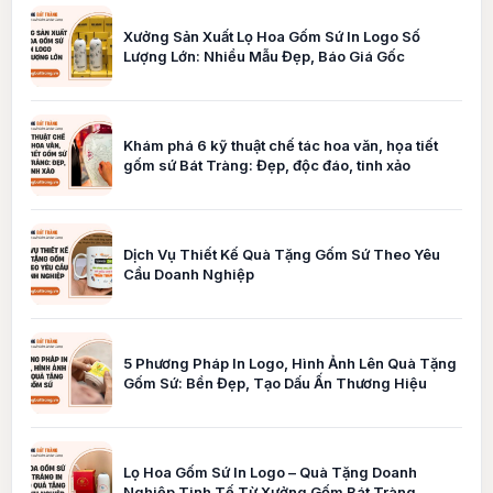
Xưởng Sản Xuất Lọ Hoa Gốm Sứ In Logo Số
Lượng Lớn: Nhiều Mẫu Đẹp, Báo Giá Gốc
Khám phá 6 kỹ thuật chế tác hoa văn, họa tiết
gốm sứ Bát Tràng: Đẹp, độc đáo, tinh xảo
Dịch Vụ Thiết Kế Quà Tặng Gốm Sứ Theo Yêu
Cầu Doanh Nghiệp
5 Phương Pháp In Logo, Hình Ảnh Lên Quà Tặng
Gốm Sứ: Bền Đẹp, Tạo Dấu Ấn Thương Hiệu
Lọ Hoa Gốm Sứ In Logo – Quà Tặng Doanh
Nghiệp Tinh Tế Từ Xưởng Gốm Bát Tràng