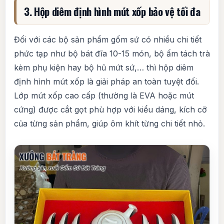
3. Hộp diêm định hình mút xốp bảo vệ tối đa
Đối với các bộ sản phẩm gốm sứ có nhiều chi tiết
phức tạp như bộ bát đĩa 10-15 món, bộ ấm tách trà
kèm phụ kiện hay bộ hũ mứt sứ,… thì hộp diêm
định hình mút xốp là giải pháp an toàn tuyệt đối.
Lớp mút xốp cao cấp (thường là EVA hoặc mút
cứng) được cắt gọt phù hợp với kiểu dáng, kích cỡ
của từng sản phẩm, giúp ôm khít từng chi tiết nhỏ.