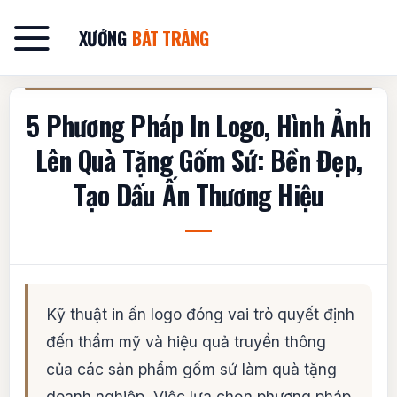
Bỏ
qua
XƯỞNG
BÁT TRÀNG
nội
dung
5 Phương Pháp In Logo, Hình Ảnh
Lên Quà Tặng Gốm Sứ: Bền Đẹp,
Tạo Dấu Ấn Thương Hiệu
Kỹ thuật in ấn logo đóng vai trò quyết định
đến thẩm mỹ và hiệu quả truyền thông
của các sản phẩm gốm sứ làm quà tặng
doanh nghiệp. Việc lựa chọn phương pháp