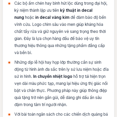
Các bộ ấm chén hay bình hút lộc dùng trong đại hội,
kỷ niệm thành lập ưu tiên
kỹ thuật in decal
nung
hoặc
in decal vàng kim
để đảm bảo độ bền
vĩnh cửu. Logo chìm sâu vào men giúp kháng hóa
chất tẩy rửa và giữ nguyên vẻ sang trọng theo thời
gian. Đây là lựa chọn hàng đầu để bảo vệ uy tín
thương hiệu thông qua những tặng phẩm đẳng cấp
và bền bỉ.
Những dịp lễ hội hay họp lớp thường cần sự sinh
động từ hình ảnh đa sắc trên ly sứ lưu niệm hoặc đĩa
sứ in hình.
In chuyển nhiệt logo
hỗ trợ tái hiện trọn
vẹn dải màu phức tạp, mang lại hiệu ứng thị giác nổi
bật và chân thực. Phương pháp này giúp thông điệp
quà tặng trở nên gần gũi, dễ dàng ghi dấu ấn sâu
đậm trong tâm trí người nhận.
Với bài toán ngân sách cho các chiến dịch quảng bá