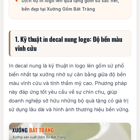
Dịch vụ in logo lên quà tặng gốm sứ sắc nét,
bền đẹp tại Xưởng Gốm Bát Tràng
1. Kỹ thuật in decal nung logo: Độ bền màu
vĩnh cửu
In decal nung là kỹ thuật in logo lên gốm sứ phổ
biến nhất tại xưởng nhờ sự cân bằng giữa độ bền
màu vĩnh cửu và tính thẩm mỹ cao. Phương pháp
này đáp ứng tốt yêu cầu về sự chỉn chu, giúp
doanh nghiệp sở hữu những bộ quà tặng có giá trị
sử dụng lâu dài và hình ảnh thương hiệu bền vững.