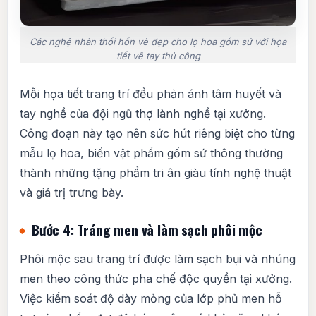
Các nghệ nhân thổi hồn vẻ đẹp cho lọ hoa gốm sứ với họa
tiết vẽ tay thủ công
Mỗi họa tiết trang trí đều phản ánh tâm huyết và
tay nghề của đội ngũ thợ lành nghề tại xưởng.
Công đoạn này tạo nên sức hút riêng biệt cho từng
mẫu lọ hoa, biến vật phẩm gốm sứ thông thường
thành những tặng phẩm tri ân giàu tính nghệ thuật
và giá trị trưng bày.
Bước 4: Tráng men và làm sạch phôi mộc
Phôi mộc sau trang trí được làm sạch bụi và nhúng
men theo công thức pha chế độc quyền tại xưởng.
Việc kiểm soát độ dày mỏng của lớp phủ men hỗ