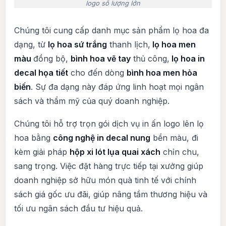
logo số lượng lớn
Chúng tôi cung cấp danh mục sản phẩm lọ hoa đa
dạng, từ
lọ hoa sứ trắng
thanh lịch,
lọ hoa men
màu
đồng bộ,
bình hoa vẽ tay
thủ công,
lọ hoa in
decal họa tiết
cho đến dòng
bình hoa men hỏa
biến
. Sự đa dạng này đáp ứng linh hoạt mọi ngân
sách và thẩm mỹ của quý doanh nghiệp.
Chúng tôi hỗ trợ trọn gói dịch vụ in ấn logo lên lọ
hoa bằng
công nghệ in decal nung
bền màu, đi
kèm giải pháp
hộp xi lót lụa quai xách
chỉn chu,
sang trọng. Việc đặt hàng trực tiếp tại xưởng giúp
doanh nghiệp sở hữu món quà tinh tế với chính
sách giá gốc ưu đãi, giúp nâng tầm thương hiệu và
tối ưu ngân sách đầu tư hiệu quả.