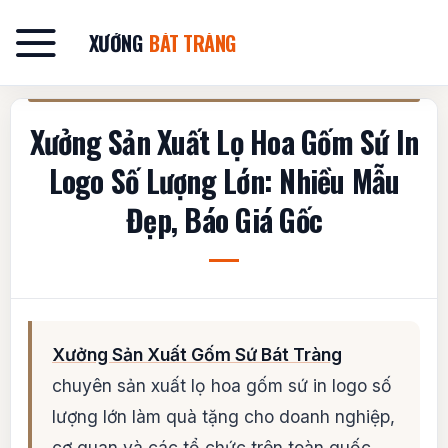
Bỏ
qua
XƯỞNG
BÁT TRÀNG
nội
dung
Xưởng Sản Xuất Lọ Hoa Gốm Sứ In
Logo Số Lượng Lớn: Nhiều Mẫu
Đẹp, Báo Giá Gốc
Xưởng Sản Xuất Gốm Sứ Bát Tràng
chuyên sản xuất lọ hoa gốm sứ in logo số
lượng lớn làm quà tặng cho doanh nghiệp,
cơ quan và các tổ chức trên toàn quốc.