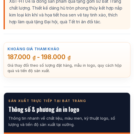
XBT-HT04 là dòng sản phẩm quà tặng gốm sứ Bát Tràng
chất lượng. Thiết kế dáng hũ tròn phong thủy kết hợp nắp
kim loại kín khí và họa tiết hoa sen vẽ tay tinh xảo, thích
hợp làm quà tặng Đại hội, quà Tết tri ân đối tác.
KHOẢNG GIÁ THAM KHẢO
187.000
-
198.000
₫
₫
Giá thay đổi theo số lượng đặt hàng, mẫu in logo, quy cách hộp
quà và tiến độ sản xuất.
SẢN XUẤT TRỰC TIẾP TẠI BÁT TRÀNG
Thông số & phương án in logo
Thông tin nhanh về chất liệu, màu men, kỹ thuật logo, số
lượng và tiến độ sản xuất tại xưởng.