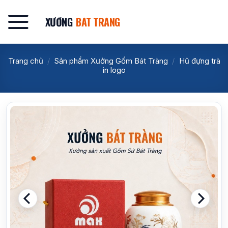
Bỏ
qua
XƯỞNG
BÁT TRÀNG
nội
dung
Trang chủ
/
Sản phẩm Xưởng Gốm Bát Tràng
/
Hũ đựng trà
in logo