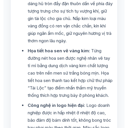
dáng hũ tròn đầy đặn thuôn dần về phía đáy
tượng trưng cho sự tích tụ vượng khí, giữ
gìn tài lộc cho gia chủ. Nắp kim loại màu
vàng đồng có ren vặn chắc chắn, kín khí
giúp ngăn ẩm mốc, giữ nguyên hương vị trà
thơm ngon lâu ngày.
Họa tiết hoa sen vẽ vàng kim:
Từng
đường nét hoa sen được nghệ nhân vẽ tay
tỉ mỉ bằng dung dịch vàng kim chất lượng
cao trên nền men sứ trắng bóng mịn. Họa
tiết hoa sen thanh tao kết hợp chữ thư pháp
“Tài Lộc” tạo điểm nhấn thẩm mỹ truyền
thống thích hợp trưng bày ở phòng khách.
Công nghệ in logo hiện đại:
Logo doanh
nghiệp được in hấp nhiệt ở nhiệt độ cao,
bảo đảm độ bám dính tốt, không bong tróc
hay phai màu theo thời gian. Màu sắc logo