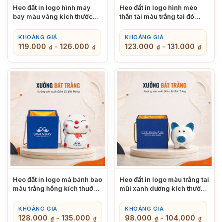
Heo đất in logo hình máy
Heo đất in logo hình mèo
bay màu vàng kích thước
thần tài màu trắng tai đỏ
20x20x9cm XBT-HĐ01
kích thước 15x15x11cm
XBT-HĐ02
KHOẢNG GIÁ
KHOẢNG GIÁ
119.000
-
126.000
123.000
-
131.000
₫
₫
₫
₫
Heo đất in logo má bánh bao
Heo đất in logo màu trắng tai
màu trắng hồng kích thước
mũi xanh dương kích thước
16x13x12cm XBT-HĐ03
14x14x13cm XBT-HĐ04
KHOẢNG GIÁ
KHOẢNG GIÁ
128.000
-
135.000
98.000
-
104.000
₫
₫
₫
₫