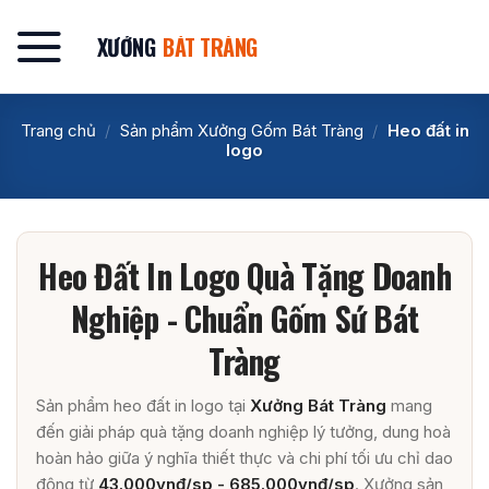
Bỏ
qua
XƯỞNG
BÁT TRÀNG
nội
dung
Trang chủ
/
Sản phẩm Xưởng Gốm Bát Tràng
/
Heo đất in
logo
Heo Đất In Logo Quà Tặng Doanh
Nghiệp - Chuẩn Gốm Sứ Bát
Tràng
Sản phẩm heo đất in logo tại
Xưởng Bát Tràng
mang
đến giải pháp quà tặng doanh nghiệp lý tưởng, dung hoà
hoàn hảo giữa ý nghĩa thiết thực và chi phí tối ưu chỉ dao
động từ
43.000vnđ/sp - 685.000vnđ/sp
. Xưởng sản