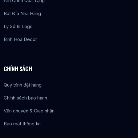
Ấm Chén Quà Tặng
ống tiết kiệm mới mẻ. Hãy cùng tham khảo ngay những
mẫu heo đất đang được khách hàng yêu thích nhất hiện
Bát Đĩa Nhà Hàng
nay:
Ly Sứ In Logo
- Heo đất truyền thống:
Mang kiểu dáng tròn trịa, bụ
Bình Hoa Decor
bẫm cùng khuôn mặt tươi tắn vô cùng thân thuộc. Mẫu
này thường có diện tích bề mặt lớn, giúp việc in ấn logo
trở nên nổi bật và dễ dàng thu hút ánh nhìn.
- Heo đất dáng máy bay:
Đây là thiết kế độc đáo
CHÍNH SÁCH
mang thông điệp về sự vươn xa và chinh phục những
tầm cao mới. Sản phẩm đặc biệt phù hợp làm quà tặng
Quy trình đặt hàng
cho các hãng hàng không, trung tâm du học hoặc các
Chính sách bảo hành
công ty du lịch.
- Heo đất hình mèo thần tài:
Sự kết hợp hoàn hảo giữa
Vận chuyển & Giao nhận
văn hóa Á Đông và nghệ thuật gốm sứ Bát Tràng, mang
Bảo mật thông tin
ý nghĩa chiêu tài gọi lộc. Mẫu mã này rất được lòng các
chủ doanh nghiệp, cửa hàng dùng làm quà tặng khai