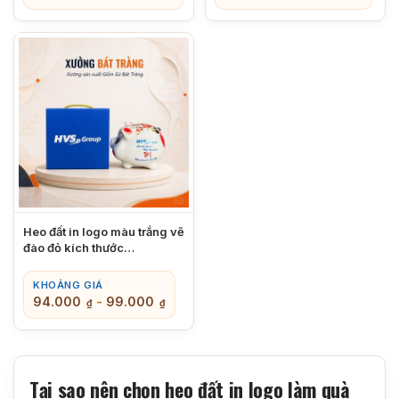
Heo đất in logo màu trắng vẽ
đào đỏ kích thước
11x13x15cm XBT-HĐ05
KHOẢNG GIÁ
94.000
-
99.000
₫
₫
Tại sao nên chọn heo đất in logo làm quà