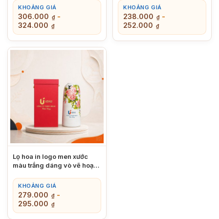
24cm XBT-LH03
cao 27cm XBT-LH04
KHOẢNG GIÁ
KHOẢNG GIÁ
306.000
-
238.000
-
₫
₫
324.000
252.000
₫
₫
Lọ hoa in logo men xước
màu trắng dáng vò vẽ hoạ
tiết hoa hồng chiều cao
31cm XBT-LH05
KHOẢNG GIÁ
279.000
-
₫
295.000
₫