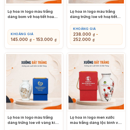
Lọ hoa in logo màu trắng
Lọ hoa in logo màu trắng
dáng bom vẽ hoạ tiết hoa
dáng trứng loe vẽ hoạ tiết
đảo đỏ chiều cao 24cm
hoa sen chiều cao 24cm
XBT-LH01
XBT-LH02
KHOẢNG GIÁ
238.000
-
KHOẢNG GIÁ
₫
145.000
-
153.000
252.000
₫
₫
₫
Lọ hoa in logo màu trắng
Lọ hoa in logo men xước
dáng trứng loe vẽ vàng kim
màu trắng dáng lộc bình vẽ
hoạ tiết hoa sen chiều cao
hoạ tiết hoa mộc lan chiều