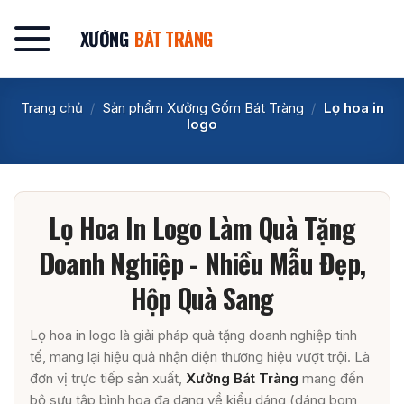
Bỏ
qua
XƯỞNG
BÁT TRÀNG
nội
dung
Trang chủ
/
Sản phẩm Xưởng Gốm Bát Tràng
/
Lọ hoa in
logo
Lọ Hoa In Logo Làm Quà Tặng
Doanh Nghiệp - Nhiều Mẫu Đẹp,
Hộp Quà Sang
Lọ hoa in logo là giải pháp quà tặng doanh nghiệp tinh
tế, mang lại hiệu quả nhận diện thương hiệu vượt trội. Là
đơn vị trực tiếp sản xuất,
Xưởng Bát Tràng
mang đến
bộ sưu tập bình hoa đa dạng về kiểu dáng (dáng bom,