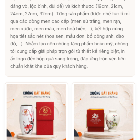
dáng vò, lộc bình, đùi dế) và kích thước (19cm, 21cm,
24cm, 27cm, 32cm). Từng sản phẩm được chế tác tỉ mỉ
qua các dòng men cao cấp (men sứ trắng, men rạn,
men xước, men màu, men hoả biến,...), kết hợp cùng
họa tiết sắc nét (hoa sen, mẫu đơn, bồ công anh, đào
đỏ,...). Nhằm tạo nên những tặng phẩm hoàn mỹ, chúng
tôi cung cấp giải pháp trọn gói từ thiết kế riêng biệt, in
ấn logo đến hộp quà sang trọng, đáp ứng trọn vẹn tiêu
chuẩn khắt khe của quý khách hàng.