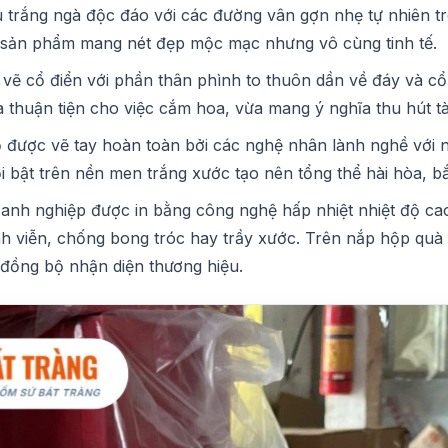
rắng ngà độc đáo với các đường vân gợn nhẹ tự nhiên tr
p sản phẩm mang nét đẹp mộc mạc nhưng vô cùng tinh tế.
vẽ cổ điển với phần thân phình to thuôn dần về đáy và cổ
 thuận tiện cho việc cắm hoa, vừa mang ý nghĩa thu hút tà
được vẽ tay hoàn toàn bởi các nghệ nhân lành nghề với 
 bật trên nền men trắng xước tạo nên tổng thể hài hòa, bắ
nh nghiệp được in bằng công nghệ hấp nhiệt nhiệt độ cao
 viễn, chống bong tróc hay trầy xước. Trên nắp hộp quà 
 đồng bộ nhận diện thương hiệu.