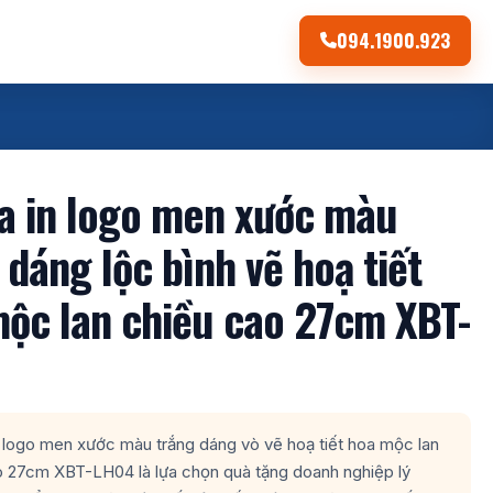
094.1900.923
a in logo men xước màu
 dáng lộc bình vẽ hoạ tiết
ộc lan chiều cao 27cm XBT-
 logo men xước màu trắng dáng vò vẽ hoạ tiết hoa mộc lan
o 27cm XBT-LH04 là lựa chọn quà tặng doanh nghiệp lý