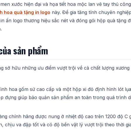
en xước hiện đại và họa tiết hoa mộc lan vẽ tay thủ công t
h hoa quà tặng in logo
này. Để gia tăng tính chuyên nghiệ
 in ấn logo thương hiệu sắc nét và đóng gói hộp quà tặng 
.
 của sản phẩm
 sở hữu những ưu điểm vượt trội về cả chất lượng xương đ
nh hoa gốm sứ cao cấp và một hộp xi đỏ định hình lót lụa
 đựng giúp bảo quản sản phẩm an toàn trong quá trình di 
ng chính hãng được nung ở nhiệt độ cao trên 1200 độ C gi
, chịu va đập tốt và có độ bền vật lý vượt trội theo thời gi