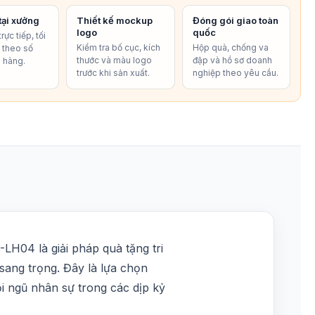
tại xưởng
Thiết kế mockup
Đóng gói giao toàn
logo
quốc
rực tiếp, tối
Kiểm tra bố cục, kích
Hộp quà, chống va
í theo số
thước và màu logo
đập và hồ sơ doanh
 hàng.
trước khi sản xuất.
nghiệp theo yêu cầu.
LH04 là giải pháp quà tặng tri
sang trọng. Đây là lựa chọn
i ngũ nhân sự trong các dịp kỷ