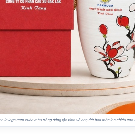
oa in logo men xước màu trắng dáng lộc bình vẽ hoạ tiết hoa mộc lan chiều cao