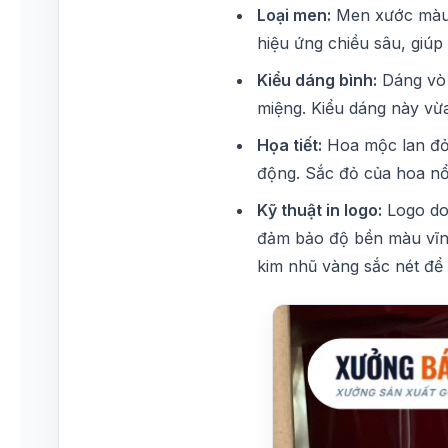
Loại men:
Men xước màu t
hiệu ứng chiều sâu, giú
Kiểu dáng bình:
Dáng vò 
miệng. Kiểu dáng này vừa
Họa tiết:
Hoa mộc lan đỏ 
động. Sắc đỏ của hoa nổi
Kỹ thuật in logo:
Logo doa
đảm bảo độ bền màu vĩnh
kim nhũ vàng sắc nét để