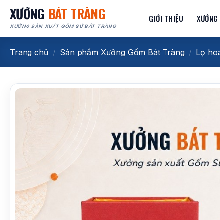
Bỏ
XƯỞNG
BÁT TRÀNG
GIỚI THIỆU
XƯỞNG
qua
XƯỞNG SẢN XUẤT GỐM SỨ BÁT TRÀNG
nội
dung
Trang chủ
/
Sản phẩm Xưởng Gốm Bát Tràng
/
Lọ hoa