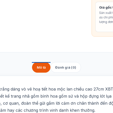
Giá gốc 
Sản xuất t
ưu chi ph
lượng đơn
Mô tả
Đánh giá (0)
rắng dáng vò vẽ hoạ tiết hoa mộc lan chiều cao 27cm XBT-
iết kế trang nhã gồm bình hoa gốm sứ và hộp đựng lót lụa 
 cơ quan, đoàn thể gửi gắm lời cảm ơn chân thành đến độ
 năm hay các chương trình vinh danh khen thưởng.