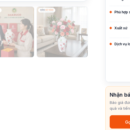
Phù hợp 
Xuất xứ
Dịch vụ 
Nhận bá
Báo giá đư
quà và tiến
Gọ