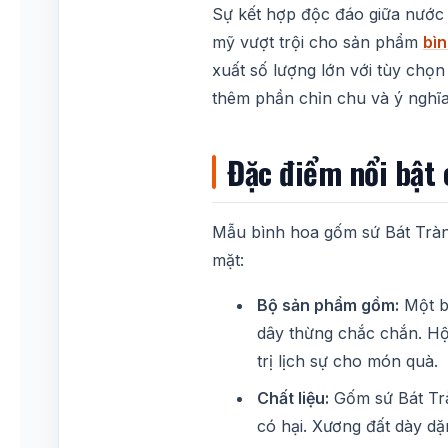
Sự kết hợp độc đáo giữa nước m
mỹ vượt trội cho sản phẩm
bìn
xuất số lượng lớn với tùy chọn
thêm phần chỉn chu và ý nghĩa
Đặc điểm nổi bật
Mẫu bình hoa gốm sứ Bát Tràng
mặt:
Bộ sản phẩm gồm:
Một bì
dây thừng chắc chắn. Hộp
trị lịch sự cho món quà.
Chất liệu:
Gốm sứ Bát Trà
có hại. Xương đất dày dặn