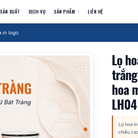
 SẢN XUẤT
DỊCH VỤ
SẢN PHẨM
LIÊN HỆ
 in logo
Lọ ho
trắng
hoa m
LH04
Lọ hoa in
chiều ca