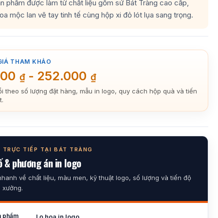
ản phẩm được làm từ chất liệu gốm sứ Bát Tràng cao cấp,
hoa mộc lan vẽ tay tinh tế cùng hộp xi đỏ lót lụa sang trọng.
GIÁ THAM KHẢO
000
-
252.000
₫
₫
ổi theo số lượng đặt hàng, mẫu in logo, quy cách hộp quà và tiến
t.
 TRỰC TIẾP TẠI BÁT TRÀNG
 & phương án in logo
nhanh về chất liệu, màu men, kỹ thuật logo, số lượng và tiến độ
i xưởng.
n phẩm
Lọ hoa in logo