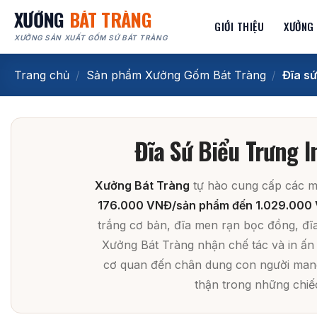
Bỏ
XƯỞNG
BÁT TRÀNG
GIỚI THIỆU
XƯỞNG
qua
XƯỞNG SẢN XUẤT GỐM SỨ BÁT TRÀNG
nội
dung
Trang chủ
/
Sản phẩm Xưởng Gốm Bát Tràng
/
Đĩa sứ
Đĩa Sứ Biểu Trưng I
Xưởng Bát Tràng
tự hào cung cấp các mẫ
176.000 VNĐ/sản phẩm đến 1.029.000
trắng cơ bản, đĩa men rạn bọc đồng, đĩa
Xưởng Bát Tràng nhận chế tác và in ấn 
cơ quan đến chân dung con người mang 
thận trong những chiếc