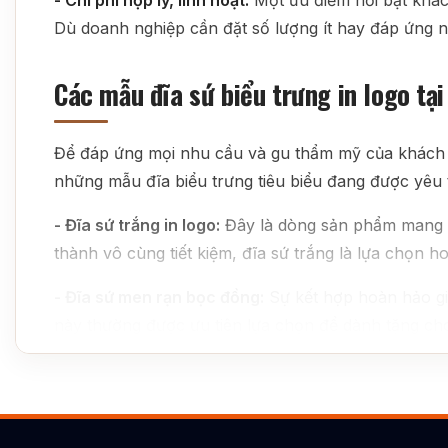
- Chi phí hợp lý, linh hoạt:
Một ưu điểm nổi bật khác
Dù doanh nghiệp cần đặt số lượng ít hay đáp ứng n
Các mẫu đĩa sứ biểu trưng in logo tạ
Để đáp ứng mọi nhu cầu và gu thẩm mỹ của khách h
những mẫu đĩa biểu trưng tiêu biểu đang được yêu t
- Đĩa sứ trắng in logo:
Đây là dòng sản phẩm mang vẻ
thành vô cùng tiết kiệm, đĩa sứ trắng là lựa chọn h
- Đĩa sứ men rạn bọc đồng:
Sự kết hợp hoàn hảo gi
này thường được ưu tiên lựa chọn để dành tặng ch
- Đĩa sứ trang trí hoa văn truyền thống:
Các nghệ n
trúc mai lên bề mặt đĩa. Sự kết hợp giữa hoa văn t
Đĩa sứ biểu trưng hoạ tiết đắp nổi:
Điểm nhấn của dò