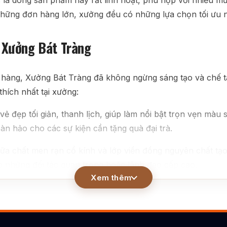
 là dòng sản phẩm này rất linh hoạt, phù hợp với nhiều m
hững đơn hàng lớn, xưởng đều có những lựa chọn tối ưu nh
i Xưởng Bát Tràng
àng, Xưởng Bát Tràng đã không ngừng sáng tạo và chế tá
hích nhất tại xưởng:
 đẹp tối giản, thanh lịch, giúp làm nổi bật trọn vẹn màu 
oàn hảo cho các sự kiện cần tặng quà đại trà.
ữa chất men rạn cổ kính và lớp viền đồng nguyên chất tạo
o những đối tác quan trọng hoặc lãnh đạo cấp cao.
Xem thêm
hân Bát Tràng đã khéo léo đưa những hình ảnh quen thuộ
ruyền thống và logo hiện đại tạo nên một tổng thể hài hòa,
ng đĩa này chính là các họa tiết được đắp nổi thủ công 