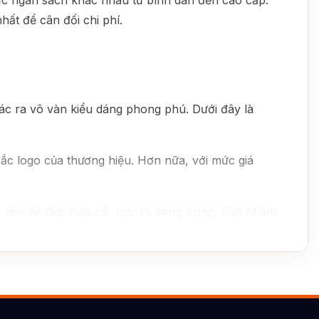
ức ngân sách khác nhau từ bình dân đến cao cấp.
ất để cân đối chi phí.
c ra vô vàn kiểu dáng phong phú. Dưới đây là
sắc logo của thương hiệu. Hơn nữa, với mức giá
 nên vẻ đẹp hoài cổ, cực kỳ sang trọng. Sản phẩm
c như hoa sen, phong cảnh làng quê, tùng cúc
 đậm chất nghệ thuật.
3D vô cùng sống động và chân thực. Nhờ kỹ thuật