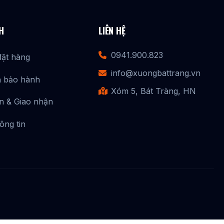
in ấn thông thường.
H
LIÊN HỆ
t vàng thật óng ánh, lộng lẫy. Món quà này không
0941.900.823
đặt hàng
ét vẽ vàng 24K lấp lánh sẽ tạo nên sức hút khó
info@xuongbattrang.vn
h bảo hành
.
Xóm 5, Bát Tràng, HN
n & Giao nhận
ông tin
dịp khác nhau. Khách hàng thường ưu tiên lựa chọn