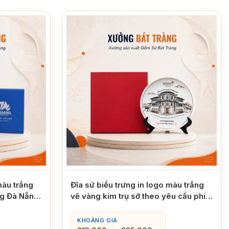
màu trắng
Đĩa sứ biểu trưng in logo màu trắng
ng Đà Nẵng
vẽ vàng kim trụ sở theo yêu cầu phi
26 XBT-ĐBT03
KHOẢNG GIÁ