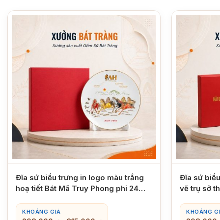
Đĩa sứ biểu trưng in logo màu trắng
Đĩa sứ biể
hoạ tiết Bát Mã Truy Phong phi 24
vẽ trụ sở 
XBT-ĐBT01
ĐBT04
KHOẢNG GIÁ
KHOẢNG G