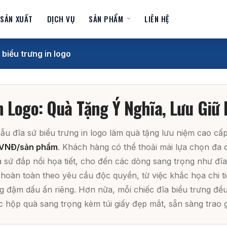
 SẢN XUẤT
DỊCH VỤ
SẢN PHẨM
LIÊN HỆ
 biểu trưng in logo
n Logo: Quà Tặng Ý Nghĩa, Lưu Gi
u đĩa sứ biểu trưng in logo làm quà tặng lưu niệm cao cấp
 VNĐ/sản phẩm
. Khách hàng có thể thoải mái lựa chọn đ
 sứ đắp nổi họa tiết, cho đến các dòng sang trọng như đĩa 
hoàn toàn theo yêu cầu độc quyền, từ việc khắc họa chi ti
đậm dấu ấn riêng. Hơn nữa, mỗi chiếc đĩa biểu trưng đều
 hộp quà sang trọng kèm túi giấy đẹp mắt, sẵn sàng trao 