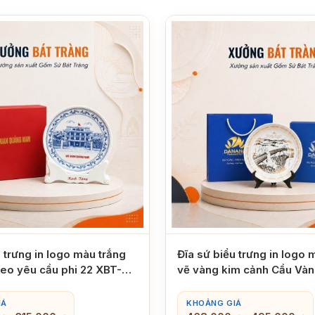
u trưng in logo màu trắng
Đĩa sứ biểu trưng in logo 
theo yêu cầu phi 22 XBT-
vẽ vàng kim cảnh Cầu Và
phi 26 XBT-ĐBT02
IÁ
KHOẢNG GIÁ