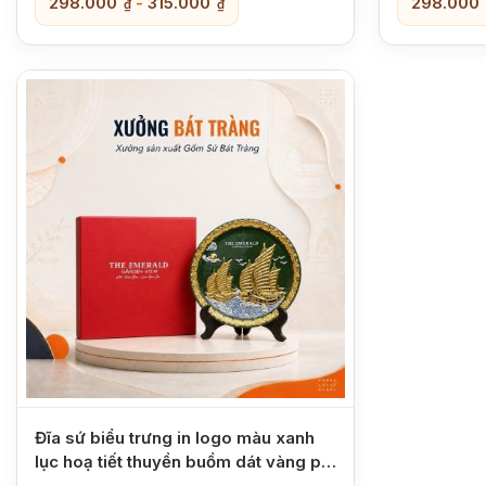
298.000
-
315.000
298.000
₫
₫
Đĩa sứ biểu trưng in logo màu xanh
lục hoạ tiết thuyền buồm dát vàng phi
28 XBT-ĐBT05