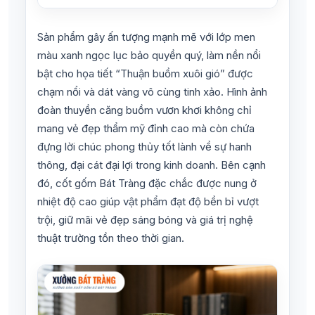
Sản phẩm gây ấn tượng mạnh mẽ với lớp men
màu xanh ngọc lục bảo quyền quý, làm nền nổi
bật cho họa tiết “Thuận buồm xuôi gió” được
chạm nổi và dát vàng vô cùng tinh xảo. Hình ảnh
đoàn thuyền căng buồm vươn khơi không chỉ
mang vẻ đẹp thẩm mỹ đỉnh cao mà còn chứa
đựng lời chúc phong thủy tốt lành về sự hanh
thông, đại cát đại lợi trong kinh doanh. Bên cạnh
đó, cốt gốm Bát Tràng đặc chắc được nung ở
nhiệt độ cao giúp vật phẩm đạt độ bền bỉ vượt
trội, giữ mãi vẻ đẹp sáng bóng và giá trị nghệ
thuật trường tồn theo thời gian.