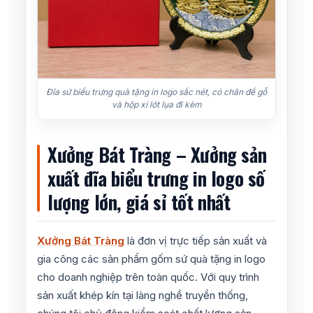
Đĩa sứ biểu trưng quà tặng in logo sắc nét, có chân đế gỗ
và hộp xi lót lụa đi kèm
Xưởng Bát Tràng – Xưởng sản
xuất đĩa biểu trưng in logo số
lượng lớn, giá sỉ tốt nhất
Xưởng Bát Tràng
là đơn vị trực tiếp sản xuất và
gia công các sản phẩm gốm sứ quà tặng in logo
cho doanh nghiệp trên toàn quốc. Với quy trình
sản xuất khép kín tại làng nghề truyền thống,