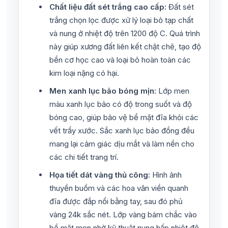
Chất liệu đất sét trắng cao cấp:
Đất sét
trắng chọn lọc được xử lý loại bỏ tạp chất
và nung ở nhiệt độ trên 1200 độ C. Quá trình
này giúp xương đất liên kết chặt chẽ, tạo độ
bền cơ học cao và loại bỏ hoàn toàn các
kim loại nặng có hại.
Men xanh lục bảo bóng mịn:
Lớp men
màu xanh lục bảo có độ trong suốt và độ
bóng cao, giúp bảo vệ bề mặt đĩa khỏi các
vết trầy xước. Sắc xanh lục bảo đồng đều
mang lại cảm giác dịu mắt và làm nền cho
các chi tiết trang trí.
Họa tiết dát vàng thủ công:
Hình ảnh
thuyền buồm và các hoa văn viền quanh
đĩa được đắp nổi bằng tay, sau đó phủ
vàng 24k sắc nét. Lớp vàng bám chắc vào
bề mặt men nhờ kỹ thuật nung hấp nhiệt độ