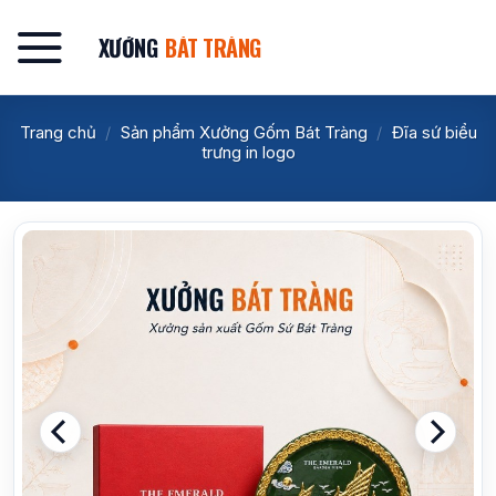
Bỏ
qua
XƯỞNG
BÁT TRÀNG
nội
dung
Trang chủ
/
Sản phẩm Xưởng Gốm Bát Tràng
/
Đĩa sứ biểu
trưng in logo