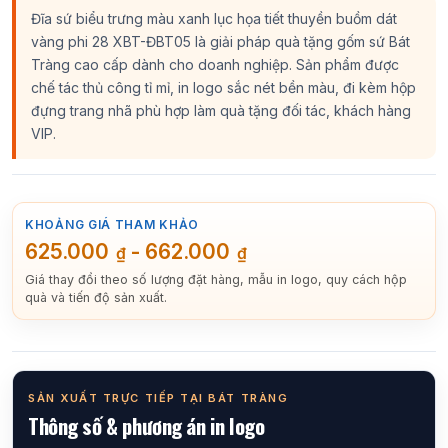
Đĩa sứ biểu trưng màu xanh lục họa tiết thuyền buồm dát
vàng phi 28 XBT-ĐBT05 là giải pháp quà tặng gốm sứ Bát
Tràng cao cấp dành cho doanh nghiệp. Sản phẩm được
chế tác thủ công tỉ mỉ, in logo sắc nét bền màu, đi kèm hộp
đựng trang nhã phù hợp làm quà tặng đối tác, khách hàng
VIP.
KHOẢNG GIÁ THAM KHẢO
625.000
-
662.000
₫
₫
Giá thay đổi theo số lượng đặt hàng, mẫu in logo, quy cách hộp
quà và tiến độ sản xuất.
SẢN XUẤT TRỰC TIẾP TẠI BÁT TRÀNG
Thông số & phương án in logo