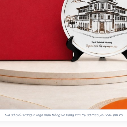
Đĩa sứ biểu trưng in logo màu trắng vẽ vàng kim trụ sở theo yêu cầu phi 26