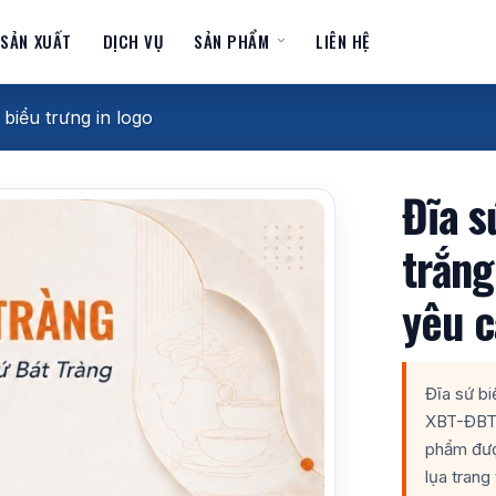
 SẢN XUẤT
DỊCH VỤ
SẢN PHẨM
LIÊN HỆ
 biểu trưng in logo
Đĩa s
trắng
yêu c
Đĩa sứ bi
XBT-ĐBT03
phẩm được
lụa trang