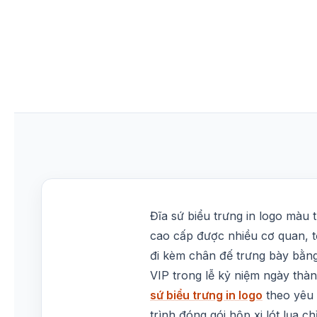
Đĩa sứ biểu trưng in logo màu 
cao cấp được nhiều cơ quan, t
đi kèm chân đế trưng bày bằng
VIP trong lễ kỷ niệm ngày thà
sứ biểu trưng in logo
theo yêu 
trình đóng gói hộp xi lót lụa ch