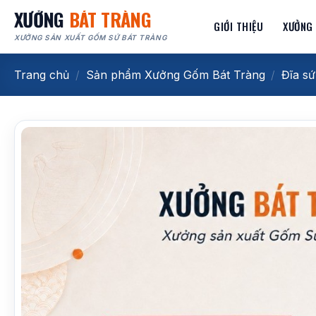
Bỏ
XƯỞNG
BÁT TRÀNG
GIỚI THIỆU
XƯỞNG
qua
XƯỞNG SẢN XUẤT GỐM SỨ BÁT TRÀNG
nội
dung
Trang chủ
/
Sản phẩm Xưởng Gốm Bát Tràng
/
Đĩa sứ