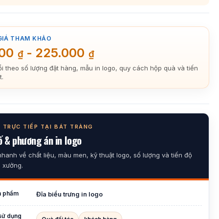
GIÁ THAM KHẢO
000
-
225.000
₫
₫
ổi theo số lượng đặt hàng, mẫu in logo, quy cách hộp quà và tiến
t.
 TRỰC TIẾP TẠI BÁT TRÀNG
 & phương án in logo
nhanh về chất liệu, màu men, kỹ thuật logo, số lượng và tiến độ
i xưởng.
n phẩm
Đĩa biểu trưng in logo
sử dụng