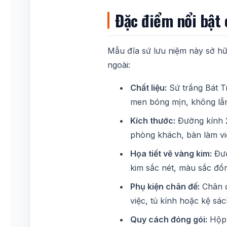
Đặc điểm nổi bật
Mẫu đĩa sứ lưu niệm này sở hữ
ngoài:
Chất liệu:
Sứ trắng Bát T
men bóng mịn, không lẫn 
Kích thước:
Đường kính 26
phòng khách, bàn làm việ
Họa tiết vẽ vàng kim:
Đườ
kim sắc nét, màu sắc đồn
Phụ kiện chân đế:
Chân đ
việc, tủ kính hoặc kệ sá
Quy cách đóng gói:
Hộp 