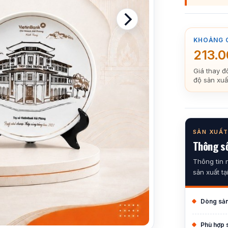
KHOẢNG 
213.
Giá thay đ
độ sản xuấ
SẢN XUẤT
Thông số
Thông tin 
sản xuất tạ
Dòng sả
Phù hợp 