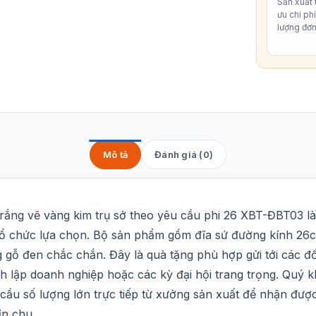
Sản xuất t
ưu chi ph
lượng đơn
Mô tả
Đánh giá (0)
trắng vẽ vàng kim trụ sở theo yêu cầu phi 26 XBT-ĐBT03 là
ổ chức lựa chọn. Bộ sản phẩm gồm đĩa sứ đường kính 26cm 
 gỗ đen chắc chắn. Đây là quà tặng phù hợp gửi tới các đố
nh lập doanh nghiệp hoặc các kỳ đại hội trang trọng. Quý
cầu số lượng lớn trực tiếp từ xưởng sản xuất để nhận đượ
ỉn chu.