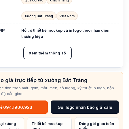
Quà đối tác
khách hàng
Xưởng Bát Tràng
Việt Nam
logo
Hỗ trợ thiết kế mockup và in logo theo nhận diện
thương hiệu
Xem thêm thông số
o giá trực tiếp từ xưởng Bát Tràng
ợc tính theo mẫu gốm, màu men, số lượng, kỹ thuật in logo, hộp
 độ cần giao.
i 094.1900.923
Gửi logo nhận báo giá Zalo
tại xưởng
Thiết kế mockup
Đóng gói giao toàn
logo
quốc