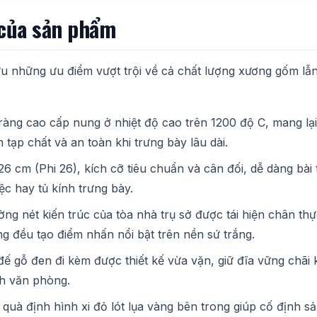
 của sản phẩm
u những ưu điểm vượt trội về cả chất lượng xương gốm lẫ
ràng cao cấp nung ở nhiệt độ cao trên 1200 độ C, mang lại
tạp chất và an toàn khi trưng bày lâu dài.
 cm (Phi 26), kích cỡ tiêu chuẩn và cân đối, dễ dàng bài tr
c hay tủ kính trưng bày.
ng nét kiến trúc của tòa nhà trụ sở được tái hiện chân thự
g đều tạo điểm nhấn nổi bật trên nền sứ trắng.
ế gỗ đen đi kèm được thiết kế vừa vặn, giữ đĩa vững chãi 
ch văn phòng.
quà định hình xi đỏ lót lụa vàng bên trong giúp cố định s