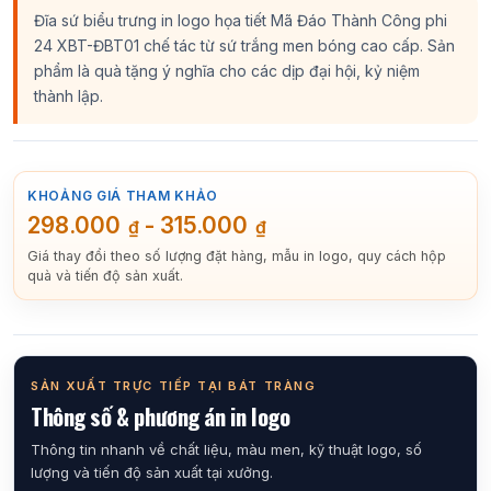
Đĩa sứ biểu trưng in logo họa tiết Mã Đáo Thành Công phi
24 XBT-ĐBT01 chế tác từ sứ trắng men bóng cao cấp. Sản
phẩm là quà tặng ý nghĩa cho các dịp đại hội, kỷ niệm
thành lập.
KHOẢNG GIÁ THAM KHẢO
298.000
-
315.000
₫
₫
Giá thay đổi theo số lượng đặt hàng, mẫu in logo, quy cách hộp
quà và tiến độ sản xuất.
SẢN XUẤT TRỰC TIẾP TẠI BÁT TRÀNG
Thông số & phương án in logo
Thông tin nhanh về chất liệu, màu men, kỹ thuật logo, số
lượng và tiến độ sản xuất tại xưởng.