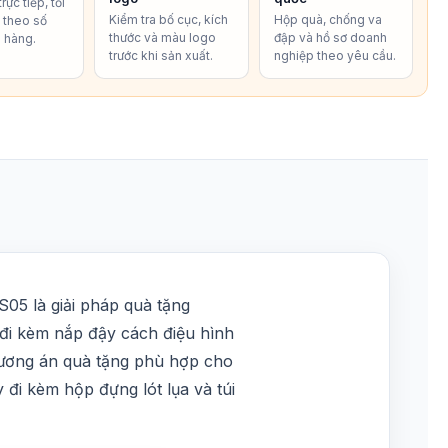
rực tiếp, tối
Kiểm tra bố cục, kích
Hộp quà, chống va
í theo số
thước và màu logo
đập và hồ sơ doanh
 hàng.
trước khi sản xuất.
nghiệp theo yêu cầu.
S05 là giải pháp quà tặng
, đi kèm nắp đậy cách điệu hình
hương án quà tặng phù hợp cho
 đi kèm hộp đựng lót lụa và túi