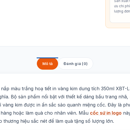
Sản xuất t
ưu chi ph
lượng đơn
Mô tả
Đánh giá (0)
 nắp màu trắng hoạ tiết in vàng kim dung tích 350ml XBT-L
ghĩa. Bộ sản phẩm nổi bật với thiết kế dáng bầu trang nhã
ỉ vàng kim được in ấn sắc sảo quanh miệng cốc. Đây là p
ch hàng hoặc làm quà cho nhân viên. Mẫu
cốc sứ in logo
này
o thương hiệu sắc nét để làm quà tặng số lượng lớn.