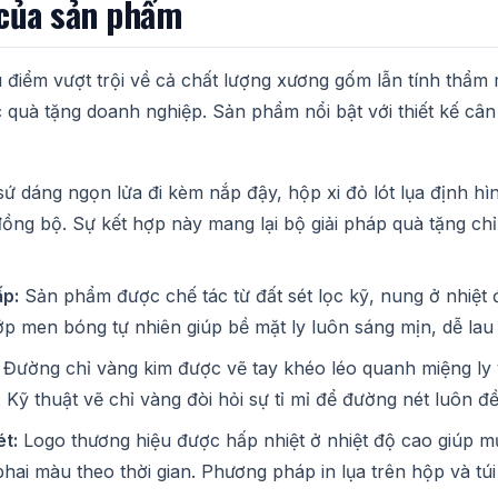
 của sản phẩm
 điểm vượt trội về cả chất lượng xương gốm lẫn tính thẩm 
quà tặng doanh nghiệp. Sản phẩm nổi bật với thiết kế cân
ứ dáng ngọn lửa đi kèm nắp đậy, hộp xi đỏ lót lụa định hì
ồng bộ. Sự kết hợp này mang lại bộ giải pháp quà tặng ch
ấp:
Sản phẩm được chế tác từ đất sét lọc kỹ, nung ở nhiệt đ
p men bóng tự nhiên giúp bề mặt ly luôn sáng mịn, dễ lau
Đường chỉ vàng kim được vẽ tay khéo léo quanh miệng ly
Kỹ thuật vẽ chỉ vàng đòi hỏi sự tỉ mỉ để đường nét luôn đ
t:
Logo thương hiệu được hấp nhiệt ở nhiệt độ cao giúp 
hai màu theo thời gian. Phương pháp in lụa trên hộp và t