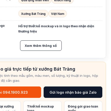
Quà tặng nhân viên
khách hàng
Xưởng Bát Tràng
Việt Nam
logo
Hỗ trợ thiết kế mockup và in logo theo nhận diện
thương hiệu
Xem thêm thông số
o giá trực tiếp từ xưởng Bát Tràng
ợc tính theo mẫu gốm, màu men, số lượng, kỹ thuật in logo, hộp
 độ cần giao.
i 094.1900.923
Gửi logo nhận báo giá Zalo
tại xưởng
Thiết kế mockup
Đóng gói giao toàn
logo
quốc