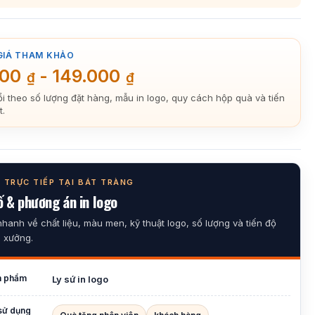
GIÁ THAM KHẢO
000
-
149.000
₫
₫
ổi theo số lượng đặt hàng, mẫu in logo, quy cách hộp quà và tiến
t.
 TRỰC TIẾP TẠI BÁT TRÀNG
 & phương án in logo
nhanh về chất liệu, màu men, kỹ thuật logo, số lượng và tiến độ
i xưởng.
n phẩm
Ly sứ in logo
sử dụng