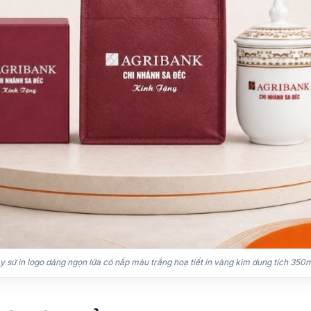
y sứ in logo dáng ngọn lửa có nắp màu trắng hoạ tiết in vàng kim dung tích 350