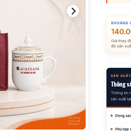
KHOẢNG 
140.
Giá thay đ
độ sản xuấ
SẢN XUẤT
Thông số
Thông tin 
sản xuất tạ
Dòng sả
Phù hợp 