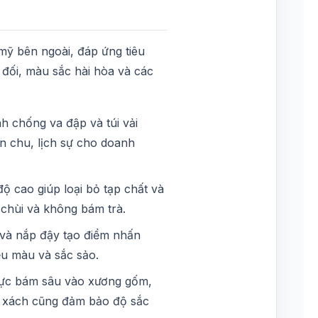
mỹ bên ngoài, đáp ứng tiêu
 đối, màu sắc hài hòa và các
nh chống va đập và túi vải
ỉn chu, lịch sự cho doanh
ộ cao giúp loại bỏ tạp chất và
 chùi và không bám trà.
 và nắp đậy tạo điểm nhấn
ều màu và sắc sảo.
mực bám sâu vào xương gốm,
úi xách cũng đảm bảo độ sắc