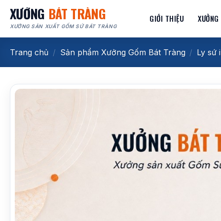
Bỏ
XƯỞNG
BÁT TRÀNG
GIỚI THIỆU
XƯỞNG
qua
XƯỞNG SẢN XUẤT GỐM SỨ BÁT TRÀNG
nội
dung
Trang chủ
/
Sản phẩm Xưởng Gốm Bát Tràng
/
Ly sứ 