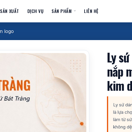
 SẢN XUẤT
DỊCH VỤ
SẢN PHẨM
LIÊN HỆ
in logo
Ly sứ
nắp m
kim d
Ly sứ dá
là lựa ch
làm từ sứ
không dệt