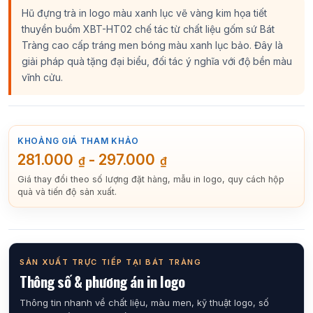
Hũ đựng trà in logo màu xanh lục vẽ vàng kim họa tiết
thuyền buồm XBT-HT02 chế tác từ chất liệu gốm sứ Bát
Tràng cao cấp tráng men bóng màu xanh lục bảo. Đây là
giải pháp quà tặng đại biểu, đối tác ý nghĩa với độ bền màu
vĩnh cửu.
KHOẢNG GIÁ THAM KHẢO
281.000
-
297.000
₫
₫
Giá thay đổi theo số lượng đặt hàng, mẫu in logo, quy cách hộp
quà và tiến độ sản xuất.
SẢN XUẤT TRỰC TIẾP TẠI BÁT TRÀNG
Thông số & phương án in logo
Thông tin nhanh về chất liệu, màu men, kỹ thuật logo, số