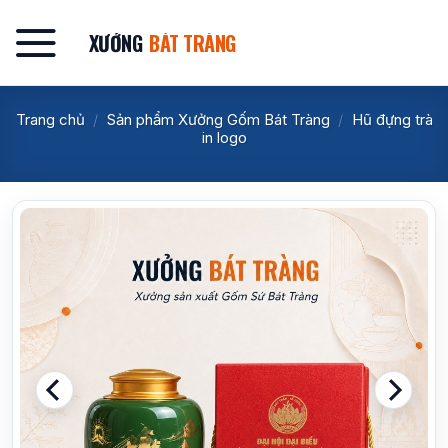
Bỏ
qua
XƯỞNG
BÁT TRÀNG
nội
dung
Trang chủ
/
Sản phẩm Xưởng Gốm Bát Tràng
/
Hũ đựng trà
in logo