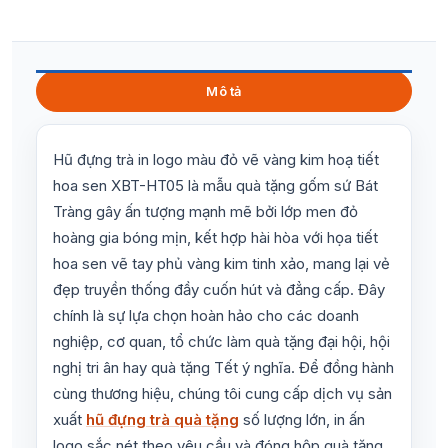
Mô tả
Hũ đựng trà in logo màu đỏ vẽ vàng kim hoạ tiết
hoa sen XBT-HT05 là mẫu quà tặng gốm sứ Bát
Tràng gây ấn tượng mạnh mẽ bởi lớp men đỏ
hoàng gia bóng mịn, kết hợp hài hòa với họa tiết
hoa sen vẽ tay phủ vàng kim tinh xảo, mang lại vẻ
đẹp truyền thống đầy cuốn hút và đẳng cấp. Đây
chính là sự lựa chọn hoàn hảo cho các doanh
nghiệp, cơ quan, tổ chức làm quà tặng đại hội, hội
nghị tri ân hay quà tặng Tết ý nghĩa. Để đồng hành
cùng thương hiệu, chúng tôi cung cấp dịch vụ sản
xuất
hũ đựng trà quà tặng
số lượng lớn, in ấn
logo sắc nét theo yêu cầu và đóng hộp quà tặng