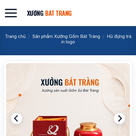
Bỏ
qua
XƯỞNG
BÁT TRÀNG
nội
dung
Trang chủ
/
Sản phẩm Xưởng Gốm Bát Tràng
/
Hũ đựng trà
in logo