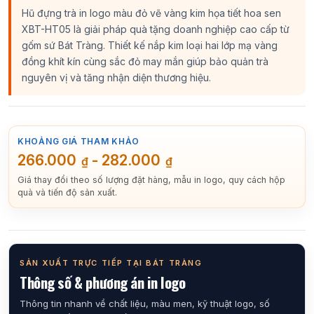
Hũ đựng trà in logo màu đỏ vẽ vàng kim họa tiết hoa sen
XBT-HT05 là giải pháp quà tặng doanh nghiệp cao cấp từ
gốm sứ Bát Tràng. Thiết kế nắp kim loại hai lớp mạ vàng
đồng khít kín cùng sắc đỏ may mắn giúp bảo quản trà
nguyên vị và tăng nhận diện thương hiệu.
KHOẢNG GIÁ THAM KHẢO
266.000
-
282.000
₫
₫
Giá thay đổi theo số lượng đặt hàng, mẫu in logo, quy cách hộp
quà và tiến độ sản xuất.
SẢN XUẤT TRỰC TIẾP TẠI BÁT TRÀNG
Thông số & phương án in logo
Thông tin nhanh về chất liệu, màu men, kỹ thuật logo, số