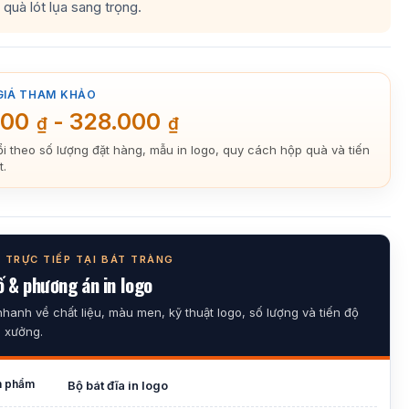
quà lót lụa sang trọng.
GIÁ THAM KHẢO
000
-
328.000
₫
₫
ổi theo số lượng đặt hàng, mẫu in logo, quy cách hộp quà và tiến
t.
 TRỰC TIẾP TẠI BÁT TRÀNG
 & phương án in logo
nhanh về chất liệu, màu men, kỹ thuật logo, số lượng và tiến độ
i xưởng.
n phẩm
Bộ bát đĩa in logo