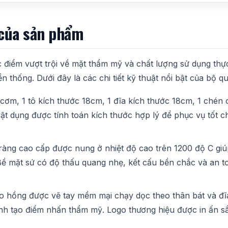
 của sản phẩm
điểm vượt trội về mặt thẩm mỹ và chất lượng sử dụng thực
n thống. Dưới đây là các chi tiết kỹ thuật nổi bật của bộ q
cơm, 1 tô kích thước 18cm, 1 đĩa kích thước 18cm, 1 chén c
ật dụng được tính toán kích thước hợp lý để phục vụ tốt 
ràng cao cấp được nung ở nhiệt độ cao trên 1200 độ C giúp
 Bề mặt sứ có độ thấu quang nhẹ, kết cấu bền chắc và an t
hồng được vẽ tay mềm mại chạy dọc theo thân bát và đĩa
h tạo điểm nhấn thẩm mỹ. Logo thương hiệu được in ấn sắc 