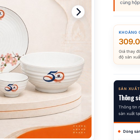
cùng hộp 
KHOẢNG 
309.
Giá thay đ
độ sản xuấ
SẢN XUẤT
Thông số
Thông tin 
sản xuất tạ
Dòng sả