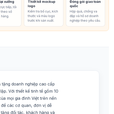
tại xưởng
Thiết kế mockup
Đóng gói giao toàn
logo
quốc
rực tiếp, tối
Kiểm tra bố cục, kích
Hộp quà, chống va
í theo số
thước và màu logo
đập và hồ sơ doanh
 hàng.
trước khi sản xuất.
nghiệp theo yêu cầu.
à tặng doanh nghiệp cao cấp
ập. Với thiết kế tinh tế gồm 10
a mọi gia đình Việt trên nền
 để các cơ quan, đơn vị dễ
 tặng đối tác, khách hàng và