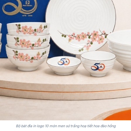
Bộ bát đĩa in logo 10 món men sứ trắng hoạ tiết hoa đào hồng