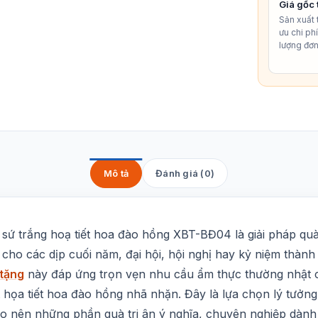
Giá gốc 
Sản xuất t
ưu chi ph
lượng đơn
Mô tả
Đánh giá (0)
 sứ trắng hoạ tiết hoa đào hồng XBT-BĐ04 là giải pháp qu
 cho các dịp cuối năm, đại hội, hội nghị hay kỷ niệm thành l
 tặng
này đáp ứng trọn vẹn nhu cầu ẩm thực thường nhật củ
 họa tiết hoa đào hồng nhã nhặn. Đây là lựa chọn lý tưởng
tạo nên những phần quà tri ân ý nghĩa, chuyên nghiệp dành