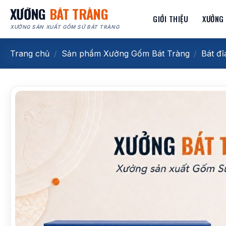
Bỏ
XƯỞNG
BÁT TRÀNG
GIỚI THIỆU
XƯỞNG
qua
XƯỞNG SẢN XUẤT GỐM SỨ BÁT TRÀNG
nội
dung
Trang chủ
/
Sản phẩm Xưởng Gốm Bát Tràng
/
Bát đĩ