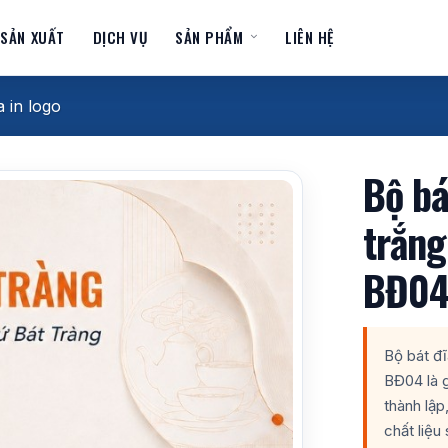
 SẢN XUẤT
DỊCH VỤ
SẢN PHẨM
LIÊN HỆ
a in logo
Bộ bá
trắng
BĐ0
Bộ bát đĩ
BĐ04 là g
thành lập
chất liệu