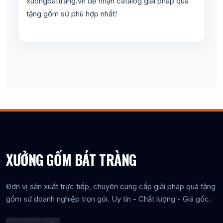
xuongbattrang.vn để nhận catalog giải pháp quà
tặng gốm sứ phù hợp nhất!
XƯỞNG GỐM BÁT TRÀNG
Đơn vị sản xuất trực tiếp, chuyên cung cấp giải pháp quà tặng
gốm sứ doanh nghiệp trọn gói. Uy tín - Chất lượng - Giá gốc.