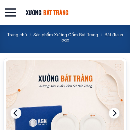
Bỏ
qua
XƯỞNG
BÁT TRÀNG
nội
dung
Trang chủ
/
Sản phẩm Xưởng Gốm Bát Tràng
/
Bát đĩa in
logo