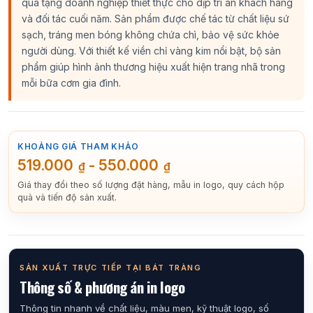
quà tặng doanh nghiệp thiết thực cho dịp tri ân khách hàng
và đối tác cuối năm. Sản phẩm được chế tác từ chất liệu sứ
sạch, tráng men bóng không chứa chì, bảo vệ sức khỏe
người dùng. Với thiết kế viền chỉ vàng kim nổi bật, bộ sản
phẩm giúp hình ảnh thương hiệu xuất hiện trang nhã trong
mỗi bữa cơm gia đình.
KHOẢNG GIÁ THAM KHẢO
519.000
-
550.000
₫
₫
Giá thay đổi theo số lượng đặt hàng, mẫu in logo, quy cách hộp
quà và tiến độ sản xuất.
SẢN XUẤT TRỰC TIẾP TẠI BÁT TRÀNG
Thông số & phương án in logo
Thông tin nhanh về chất liệu, màu men, kỹ thuật logo, số