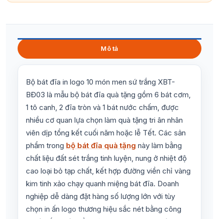
Mô tả
Bộ bát đĩa in logo 10 món men sứ trắng XBT-
BĐ03 là mẫu bộ bát đĩa quà tặng gồm 6 bát cơm,
1 tô canh, 2 đĩa tròn và 1 bát nước chấm, được
nhiều cơ quan lựa chọn làm quà tặng tri ân nhân
viên dịp tổng kết cuối năm hoặc lễ Tết. Các sản
phẩm trong
bộ bát đĩa quà tặng
này làm bằng
chất liệu đất sét trắng tinh luyện, nung ở nhiệt độ
cao loại bỏ tạp chất, kết hợp đường viền chỉ vàng
kim tinh xảo chạy quanh miệng bát đĩa. Doanh
nghiệp dễ dàng đặt hàng số lượng lớn với tùy
chọn in ấn logo thương hiệu sắc nét bằng công