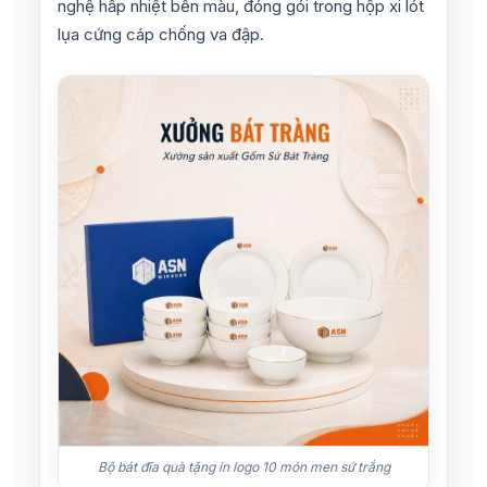
nghệ hấp nhiệt bền màu, đóng gói trong hộp xi lót
lụa cứng cáp chống va đập.
Bộ bát đĩa quà tặng in logo 10 món men sứ trắng