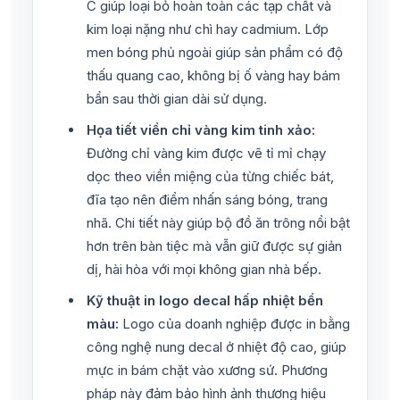
C giúp loại bỏ hoàn toàn các tạp chất và
kim loại nặng như chì hay cadmium. Lớp
men bóng phủ ngoài giúp sản phẩm có độ
thấu quang cao, không bị ố vàng hay bám
bẩn sau thời gian dài sử dụng.
Họa tiết viền chỉ vàng kim tinh xảo:
Đường chỉ vàng kim được vẽ tỉ mỉ chạy
dọc theo viền miệng của từng chiếc bát,
đĩa tạo nên điểm nhấn sáng bóng, trang
nhã. Chi tiết này giúp bộ đồ ăn trông nổi bật
hơn trên bàn tiệc mà vẫn giữ được sự giản
dị, hài hòa với mọi không gian nhà bếp.
Kỹ thuật in logo decal hấp nhiệt bền
màu:
Logo của doanh nghiệp được in bằng
công nghệ nung decal ở nhiệt độ cao, giúp
mực in bám chặt vào xương sứ. Phương
pháp này đảm bảo hình ảnh thương hiệu