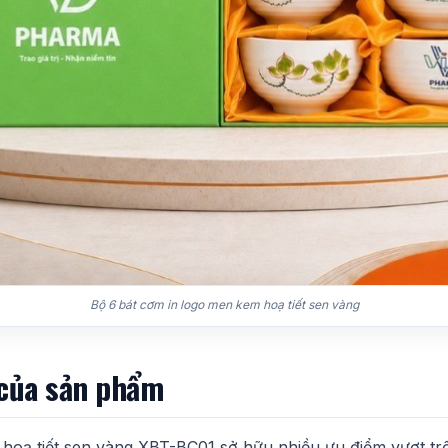
Bộ 6 bát cơm in logo men kem hoạ tiết sen vàng
 của sản phẩm
hoạ tiết sen vàng XBT-BC01 sở hữu nhiều ưu điểm vượt tr