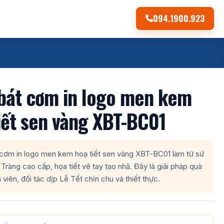
094.1900.923
bát cơm in logo men kem
iết sen vàng XBT-BC01
 cơm in logo men kem hoạ tiết sen vàng XBT-BC01 làm từ sứ
 Tràng cao cấp, họa tiết vẽ tay tao nhã. Đây là giải pháp quà
 viên, đối tác dịp Lễ Tết chỉn chu và thiết thực.