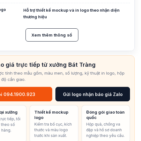
logo
Hỗ trợ thiết kế mockup và in logo theo nhận diện
thương hiệu
Xem thêm thông số
o giá trực tiếp từ xưởng Bát Tràng
ợc tính theo mẫu gốm, màu men, số lượng, kỹ thuật in logo, hộp
 độ cần giao.
i 094.1900.923
Gửi logo nhận báo giá Zalo
tại xưởng
Thiết kế mockup
Đóng gói giao toàn
logo
quốc
rực tiếp, tối
Kiểm tra bố cục, kích
Hộp quà, chống va
í theo số
thước và màu logo
đập và hồ sơ doanh
 hàng.
trước khi sản xuất.
nghiệp theo yêu cầu.