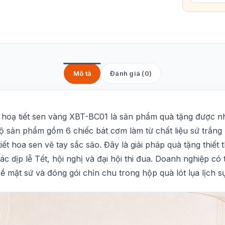
Mô tả
Đánh giá (0)
 hoạ tiết sen vàng XBT-BC01 là sản phẩm quà tặng được n
Bộ sản phẩm gồm 6 chiếc bát cơm làm từ chất liệu sứ trắng
 hoa sen vẽ tay sắc sảo. Đây là giải pháp quà tặng thiết
c dịp lễ Tết, hội nghị và đại hội thi đua. Doanh nghiệp có
bề mặt sứ và đóng gói chỉn chu trong hộp quà lót lụa lịch sự 