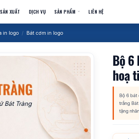
 SẢN XUẤT
DỊCH VỤ
SẢN PHẨM
LIÊN HỆ
a in logo
/
Bát cơm in logo
Bộ 6 
hoạ t
Bộ 6 bát
trắng Bát
tặng nhân