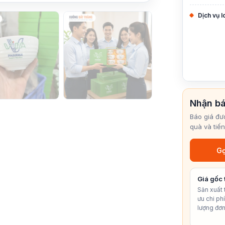
Dịch vụ 
Nhận bá
Báo giá đư
quà và tiến
Gọ
Giá gốc 
Sản xuất t
ưu chi ph
lượng đơn