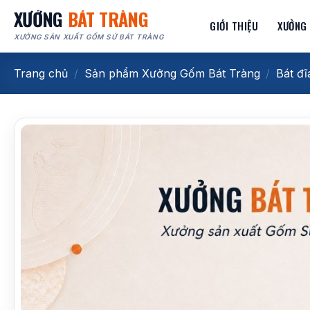
Bỏ
XƯỞNG
BÁT TRÀNG
GIỚI THIỆU
XƯỞNG
qua
XƯỞNG SẢN XUẤT GỐM SỨ BÁT TRÀNG
nội
dung
Trang chủ
/
Sản phẩm Xưởng Gốm Bát Tràng
/
Bát đĩ