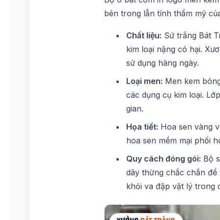
bên trong lẫn tính thẩm mỹ củ
Chất liệu:
Sứ trắng Bát T
kim loại nặng có hại. Xư
sử dụng hàng ngày.
Loại men:
Men kem bóng 
các dụng cụ kim loại. Lớ
gian.
Họa tiết:
Hoa sen vàng vẽ
hoa sen mềm mại phối h
Quy cách đóng gói:
Bộ s
dây thừng chắc chắn để t
khỏi va đập vật lý trong 