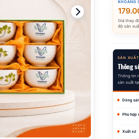
KHOẢNG 
179.
Giá thay đ
độ sản xuấ
SẢN XUẤT
Thông số
Thông tin 
sản xuất tạ
Dòng sả
Phù hợp 
Xuất xứ