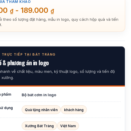
GIÁ THAM KHẢO
000
-
189.000
₫
₫
ổi theo số lượng đặt hàng, mẫu in logo, quy cách hộp quà và tiến
t.
 TRỰC TIẾP TẠI BÁT TRÀNG
 & phương án in logo
nhanh về chất liệu, màu men, kỹ thuật logo, số lượng và tiến độ
i xưởng.
n phẩm
Bộ bát cơm in logo
sử dụng
Quà tặng nhân viên
khách hàng
Xưởng Bát Tràng
Việt Nam