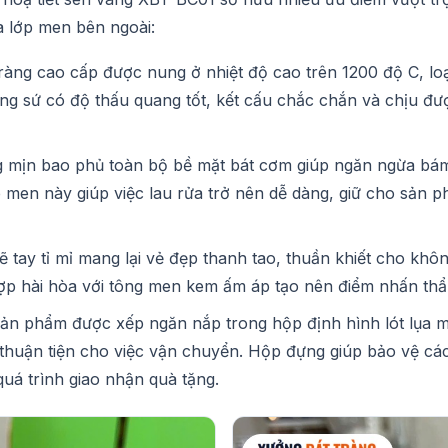
a lớp men bên ngoài:
ràng cao cấp được nung ở nhiệt độ cao trên 1200 độ C, loạ
ơng sứ có độ thấu quang tốt, kết cấu chắc chắn và chịu đư
mịn bao phủ toàn bộ bề mặt bát cơm giúp ngăn ngừa bám 
p men này giúp việc lau rửa trở nên dễ dàng, giữ cho sản 
 tay tỉ mỉ mang lại vẻ đẹp thanh tao, thuần khiết cho khô
ợp hài hòa với tông men kem ấm áp tạo nên điểm nhấn th
ản phẩm được xếp ngăn nắp trong hộp định hình lót lụa mà
huận tiện cho việc vận chuyển. Hộp đựng giúp bảo vệ các 
quá trình giao nhận quà tặng.