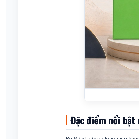
Đặc điểm nổi bật
Bộ 6 bát cơm in logo men kem 